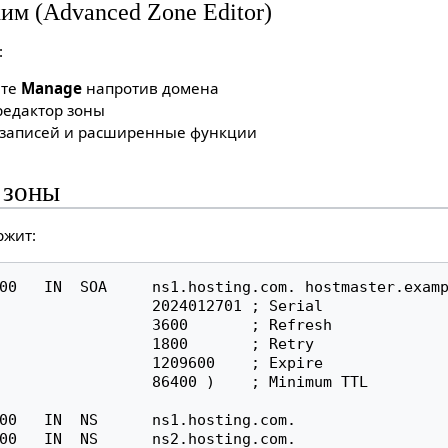
м (Advanced Zone Editor)
:
ите
Manage
напротив домена
редактор зоны
 записей и расширенные функции
 зоны
ржит:
00   IN  SOA     ns1.hosting.com. hostmaster.examp
       2024012701 ; Serial

      3600       ; Refresh

       1800       ; Retry

       1209600    ; Expire

    86400 )    ; Minimum TTL

00   IN  NS      ns1.hosting.com.

00   IN  NS      ns2.hosting.com.
