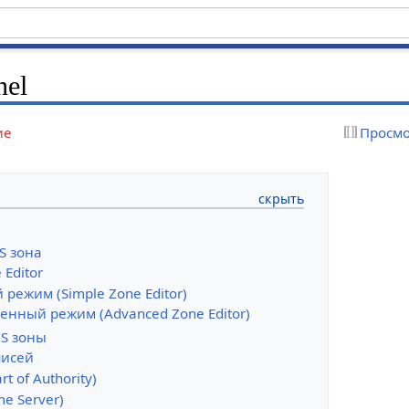
nel
ие
Просмо
S зона
 Editor
 режим (Simple Zone Editor)
енный режим (Advanced Zone Editor)
NS зоны
писей
rt of Authority)
e Server)