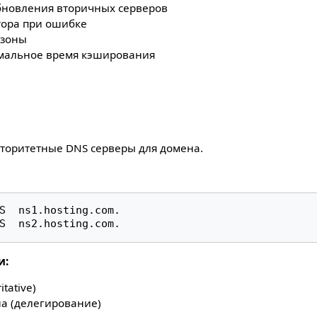
бновления вторичных серверов
тора при ошибке
 зоны
мальное время кэширования
торитетные DNS серверы для домена.
S  ns1.hosting.com.

и:
tative)
на (делегирование)