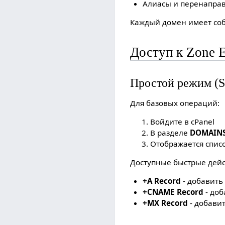
Алиасы и перенаправ
Каждый домен имеет соб
Доступ к Zone E
Простой режим (Si
Для базовых операций:
Войдите в cPanel
В разделе
DOMAIN
Отображается спис
Доступные быстрые дейс
+A Record
- добавить
+CNAME Record
- до
+MX Record
- добави