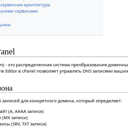
сервисная архитектура
шними сервисами
ылки
anel
m) - это распределенная система преобразования доменных
 Editor в cPanel позволяет управлять DNS записями ваши
зона
S записей для конкретного домена, который определяет:
айт (A, AAAA записи)
у (MX записи)
сы (SRV, TXT записи)