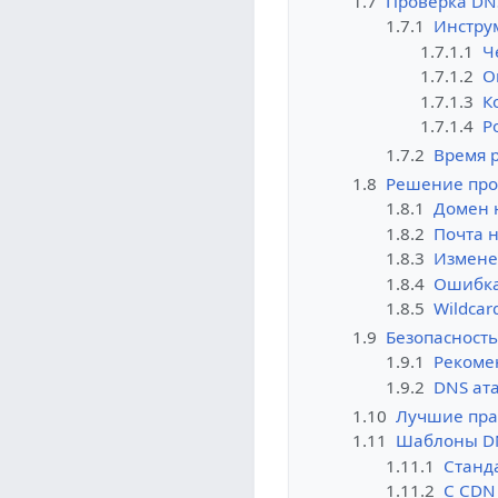
1.7
Проверка DN
1.7.1
Инстру
1.7.1.1
Ч
1.7.1.2
О
1.7.1.3
К
1.7.1.4
P
1.7.2
Время 
1.8
Решение пр
1.8.1
Домен 
1.8.2
Почта н
1.8.3
Измене
1.8.4
Ошибка
1.8.5
Wildcar
1.9
Безопасност
1.9.1
Рекоме
1.9.2
DNS ат
1.10
Лучшие пра
1.11
Шаблоны D
1.11.1
Станд
1.11.2
С CDN 