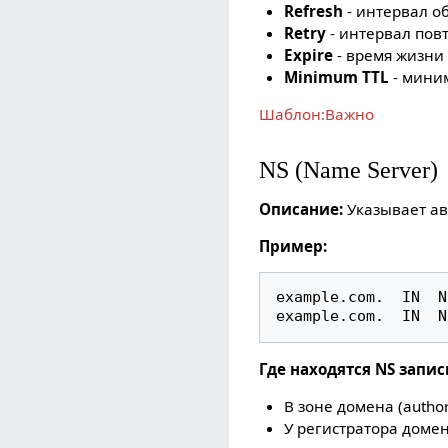
Refresh
- интервал о
Retry
- интервал пов
Expire
- время жизни
Minimum TTL
- мини
Шаблон:Важно
NS (Name Server)
Описание:
Указывает ав
Пример:
example.com.  IN  N
Где находятся NS запис
В зоне домена (authori
У регистратора доме