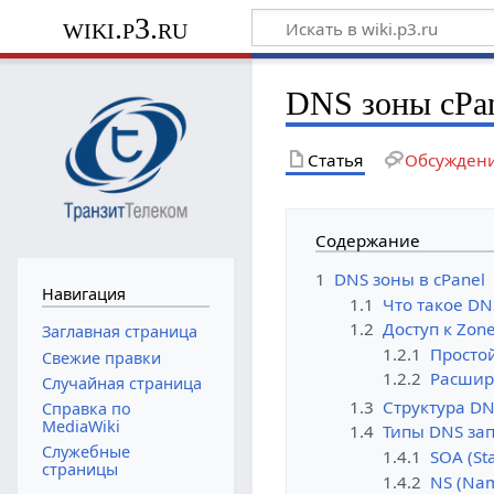
wiki.p3.ru
DNS зоны cPa
Статья
Обсужден
Содержание
1
DNS зоны в cPanel
Навигация
1.1
Что такое DN
1.2
Доступ к Zone
Заглавная страница
1.2.1
Простой
Свежие правки
1.2.2
Расшир
Случайная страница
1.3
Структура D
Справка по
MediaWiki
1.4
Типы DNS за
Служебные
1.4.1
SOA (Sta
страницы
1.4.2
NS (Nam