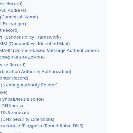
ess Record)
Pv6 Address)
(Canonical Name)
l Exchanger)
t Record)
PF (Sender Policy Framework)
KIM (DomainKeys Identified Mail)
MARC (Domain-based Message Authentication)
ерификация домена
vice Record)
tification Authority Authorization)
ointer Record)
(Naming Authority Pointer)
ive)
 управление зоной
т DNS зоны
 DNS записей
(DNS Security Extensions)
твенные IP адреса (Round-Robin DNS)