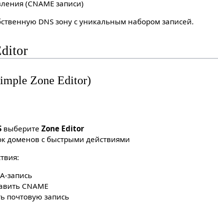
ления (CNAME записи)
ственную DNS зону с уникальным набором записей.
ditor
mple Zone Editor)
S
выберите
Zone Editor
ок доменов с быстрыми действиями
твия:
 A-запись
бавить CNAME
ть почтовую запись