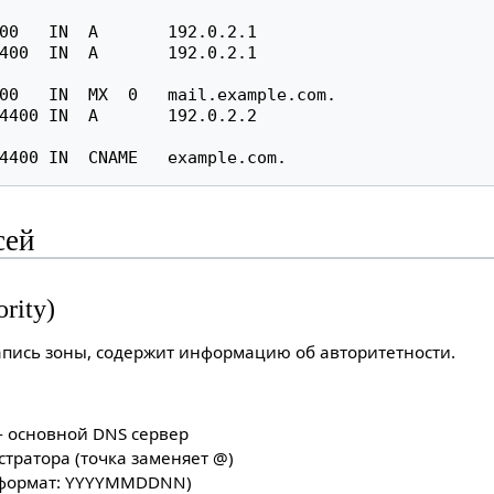
00   IN  A       192.0.2.1

400  IN  A       192.0.2.1

00   IN  MX  0   mail.example.com.

4400 IN  A       192.0.2.2

сей
ority)
пись зоны, содержит информацию об авторитетности.
- основной DNS сервер
стратора (точка заменяет @)
 (формат: YYYYMMDDNN)