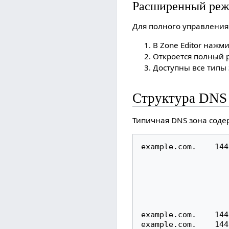
Расширенный режи
Для полного управления
В Zone Editor нажм
Откроется полный 
Доступны все типы
Структура DNS
Типичная DNS зона соде
example.com.    144
                             
                              
                             
                             
                                
example.com.    144
example.com.    144