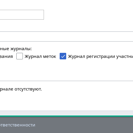
ьные журналы:
вания
Журнал меток
Журнал регистрации участн
рнале отсутствуют.
ответственности