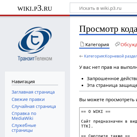
wiki.p3.ru
Просмотр кода
Категория
Обсуж
←
Категория:Корневой разде
У вас нет прав на выпо
Запрошенное действи
Навигация
Эта страница защище
Заглавная страница
Свежие правки
Вы можете просмотреть 
Случайная страница
Справка по
MediaWiki
Служебные
страницы